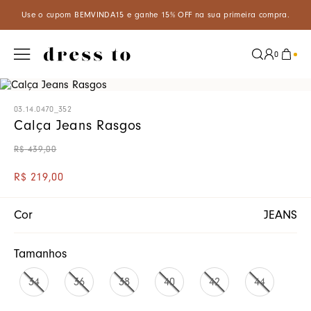
cupom BEMVINDA15 e ganhe 15% OFF na sua primeira compra.
Apro
0
03.14.0470_352
Calça Jeans Rasgos
R$
439
,
00
R$
219
,
00
Cor
JEANS
Tamanhos
34
36
38
40
42
44