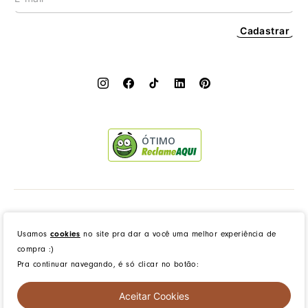
Cadastrar
ÓTIMO
Dress to Clothing - Boutique LTDA | Rua Vereador Erany José da Silva, 45B, Galpão 1, Caramujo,
Niterói/RJ. CEP: 24140-345 - CNPJ: 14.012.554/0046-15 - IE: 87335461
Usamos
cookies
no site pra dar a você uma melhor experiência de
compra :)
Pra continuar navegando, é só clicar no botão:
created by
CommerceGrowth
| powered by
VTEX
Aceitar Cookies