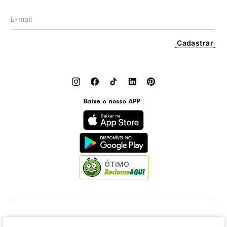
Cashback
Cadastrar
ÓTIMO
Dress to Clothing - Boutique LTDA | Rua Vereador Erany José da Silva, 45B, Galpão 1, Caramujo,
Niterói/RJ. CEP: 24140-345 - CNPJ: 14.012.554/0046-15 - IE: 87335461