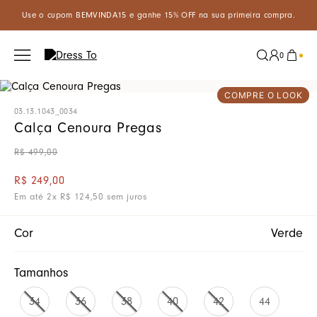
A15 e ganhe 15% OFF na sua primeira compra.
Aproveite um descon
0
COMPRE O LOOK
03.13.1043_0034
Calça Cenoura Pregas
R$
499
,
00
R$
249
,
00
Em até
2
x
R$
124
,
50
sem juros
Cor
Verde
Tamanhos
34
36
38
40
42
44