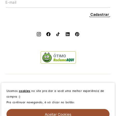
Cadastrar
ÓTIMO
Dress to Clothing - Boutique LTDA | Rua Vereador Erany José da Silva, 45B, Galpão 1, Caramujo,
Niterói/RJ. CEP: 24140-345 - CNPJ: 14.012.554/0046-15 - IE: 87335461
Usamos
cookies
no site pra dar a você uma melhor experiência de
compra :)
Pra continuar navegando, é só clicar no botão:
created by
CommerceGrowth
| powered by
VTEX
Aceitar Cookies