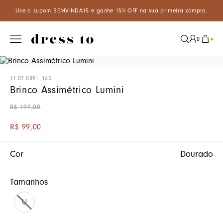
 o cupom BEMVINDA15 e ganhe 15% OFF na sua primeira compra.
A
0
11.02.0891_165
Brinco Assimétrico Lumini
R$
199
,
00
R$
99
,
00
Cor
Dourado
Tamanhos
U