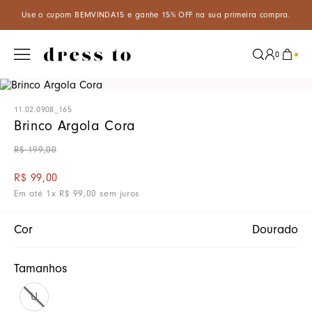
Use o cupom BEMVINDA15 e ganhe 15% OFF na sua primeira compra.
0
11.02.0908_165
Brinco Argola Cora
R$
199
,
00
R$
99
,
00
Em até
1
x
R$
99
,
00
sem juros
Cor
Dourado
Tamanhos
U