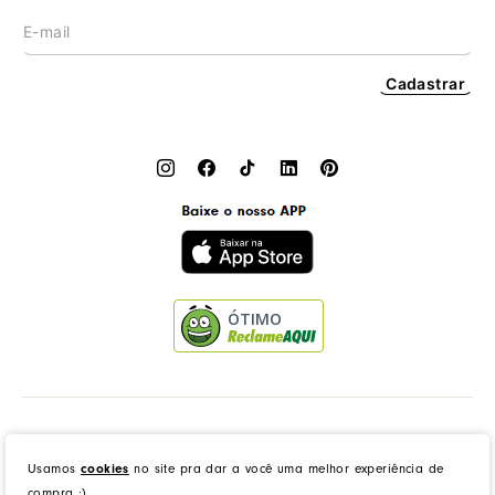
Cadastrar
ÓTIMO
Dress to Clothing - Boutique LTDA | Rua Vereador Erany José da Silva, 45B, Galpão 1, Caramujo,
Niterói/RJ. CEP: 24140-345 - CNPJ: 14.012.554/0046-15 - IE: 87335461
Usamos
cookies
no site pra dar a você uma melhor experiência de
compra :)