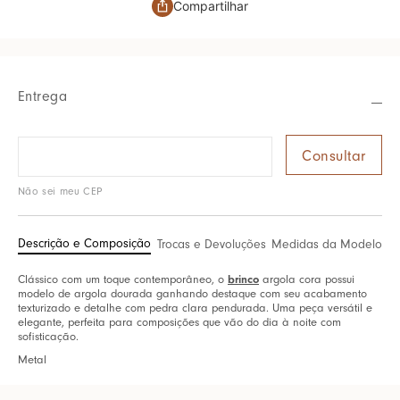
Compartilhar
Entrega
Não sei meu CEP
Descrição e Composição
Trocas e Devoluções
Medidas da Modelo
Clássico com um toque contemporâneo, o
brinco
argola cora possui
modelo de argola dourada ganhando destaque com seu acabamento
texturizado e detalhe com pedra clara pendurada. Uma peça versátil e
elegante, perfeita para composições que vão do dia à noite com
sofisticação.
Metal