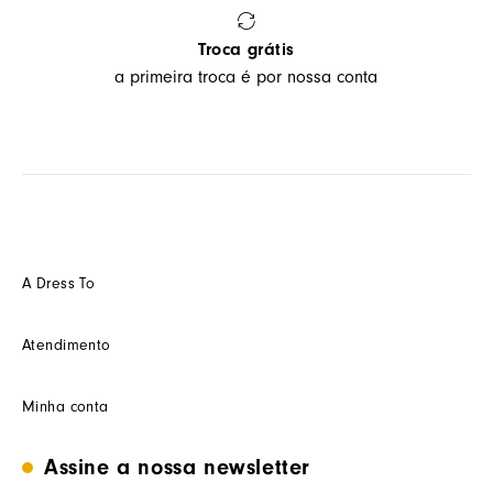
Troca grátis
a primeira troca é por nossa conta
A Dress To
Quem somos
Atendimento
Futuro
Seja um Franquedo
Fale conosco
Minha conta
Seja um(a) cliente multimarca
Como trocar
Seja um(a) consultor(a)
Termos de uso
Minha conta
Assine a nossa newsletter
Trabalhe conosco
Segurança e privacidade
Meus pedidos
Nossas lojas