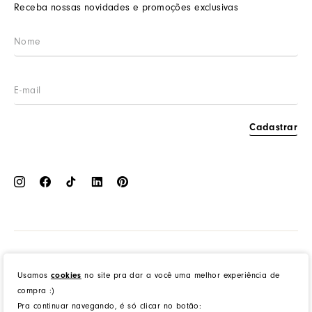
Prazos de entrega
Receba nossas novidades e promoções exclusivas
Wishlist
Procon RJ
LGPD
Cashback
Cadastrar
Dress to Clothing - Boutique LTDA | Rua Vereador Erany José da Silva, 45B, Galpão 1, Caramujo,
Niterói/RJ. CEP: 24140-345 - CNPJ: 14.012.554/0046-15 - IE: 87335461
cookies
Usamos
no site pra dar a você uma melhor experiência de
compra :)
Pra continuar navegando, é só clicar no botão:
created by
CommerceGrowth
| powered by
VTEX