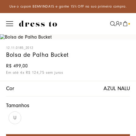
5% OFF na sua primeira compra.
Aproveite um desconto especial d
0
12.11.0185_2012
Bolsa de Palha Bucket
R$
499
,
00
Em até
4
x
R$
124
,
75
sem juros
Cor
AZUL NALU
Tamanhos
U