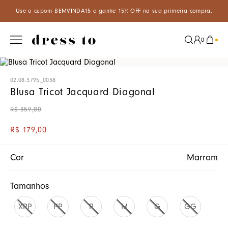
cupom BEMVINDA15 e ganhe 15% OFF na sua primeira compra.
Apro
0
02.08.3795_0038
Blusa Tricot Jacquard Diagonal
R$
359
,
00
R$
179
,
00
Cor
Marrom
Tamanhos
XPP
PP
P
M
G
GG