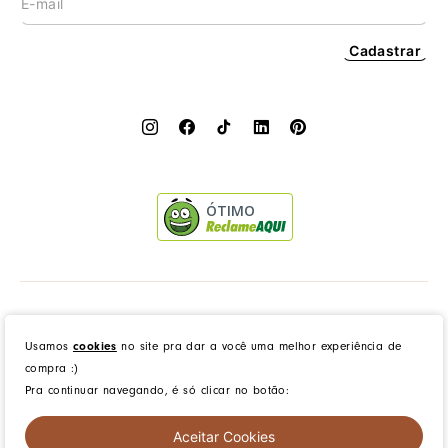
Cadastrar
ÓTIMO
Dress to Clothing - Boutique LTDA | Rua Vereador Erany José da Silva, 45B, Galpão 1, Caramujo,
Niterói/RJ. CEP: 24140-345 - CNPJ: 14.012.554/0046-15 - IE: 87335461
Usamos
cookies
no site pra dar a você uma melhor experiência de
compra :)
Pra continuar navegando, é só clicar no botão:
created by
CommerceGrowth
| powered by
VTEX
Aceitar Cookies