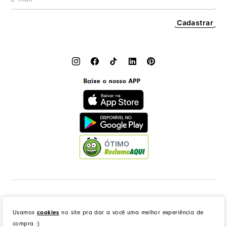
Cadastrar
ÓTIMO
Dress to Clothing - Boutique LTDA | Rua Vereador Erany José da Silva, 45B, Galpão 1, Caramujo,
Niterói/RJ. CEP: 24140-345 - CNPJ: 14.012.554/0046-15 - IE: 87335461
Usamos
cookies
no site pra dar a você uma melhor experiência de
compra :)