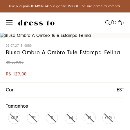
cupom BEMVINDA15 e ganhe 15% OFF na sua primeira compra.
Apro
0
02.07.2715_0050
Blusa Ombro A Ombro Tule Estampa Felina
R$
259
,
00
R$
129
,
00
Cor
EST
Tamanhos
XPP
PP
P
M
G
GG