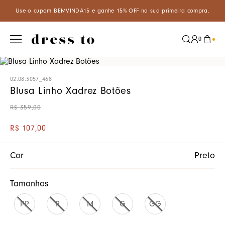
VINDA15 e ganhe 15% OFF na sua primeira compra.
Aproveite um d
0
02.08.3057_468
Blusa Linho Xadrez Botões
R$
359
,
00
R$
107
,
00
Cor
Preto
Tamanhos
PP
P
M
G
GG