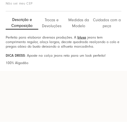
Não sei meu CEP
Descrição e
Trocas e
Medidas da
Cuidados com a
Composição
Devoluções
Modelo
peça
blusa
Perfeita para elaborar diversas produções. A
jeans tem
comprimento regular, alaçs largas, decote quadrado realçando o colo e
pregas abixo do busto deixando a silhueta marcadinha.
DICA DRESS
: Aposte na calça jeans reta para um look perfeito!
100% Algodão