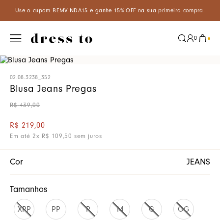
VINDA15 e ganhe 15% OFF na sua primeira compra.
Aproveite um d
0
02.08.3238_352
Blusa Jeans Pregas
R$
439
,
00
R$
219
,
00
Em até
2
x
R$
109
,
50
sem juros
Cor
JEANS
Tamanhos
XPP
PP
P
M
G
GG