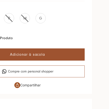
P
M
G
Produto
Adicionar à sacola
Compre com personal shopper
Compartilhar