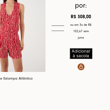
por:
R$ 308,00
ou em 3x de
R$
102,67
sem
juros
Adicionar
à sacola
te Estampa Atlântica