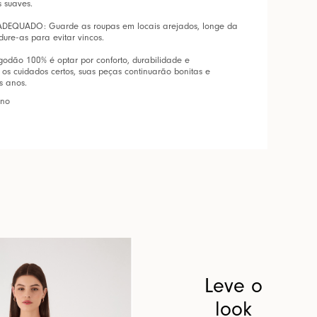
s suaves.
EQUADO: Guarde as roupas em locais arejados, longe da
ndure-as para evitar vincos.
godão 100% é optar por conforto, durabilidade e
 os cuidados certos, suas peças continuarão bonitas e
s anos.
ano
Leve o
look