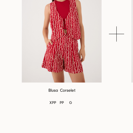
Blusa Corselet
XPP
PP
G