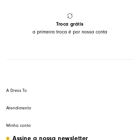
Troca grátis
a primeira troca é por nossa conta
A Dress To
Quem somos
Atendimento
Futuro
Seja um Franquedo
Fale conosco
Minha conta
Seja um(a) cliente multimarca
Como trocar
Seja um(a) consultor(a)
Termos de uso
Assine a nossa newsletter
Minha conta