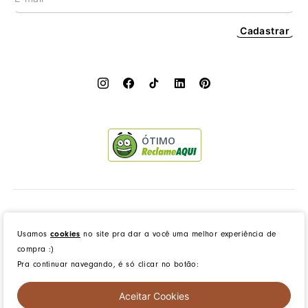
Cadastrar
ÓTIMO
Dress to Clothing - Boutique LTDA | Rua Vereador Erany José da Silva, 45B, Galpão 1, Caramujo,
Niterói/RJ. CEP: 24140-345 - CNPJ: 14.012.554/0046-15 - IE: 87335461
Usamos
cookies
no site pra dar a você uma melhor experiência de
compra :)
Pra continuar navegando, é só clicar no botão:
created by
CommerceGrowth
| powered by
VTEX
Aceitar Cookies