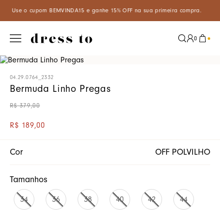
5% OFF na sua primeira compra.
Aproveite um desconto especial d
0
04.29.0764_2332
Bermuda Linho Pregas
R$
379
,
00
R$
189
,
00
Cor
OFF POLVILHO
Tamanhos
34
36
38
40
42
44