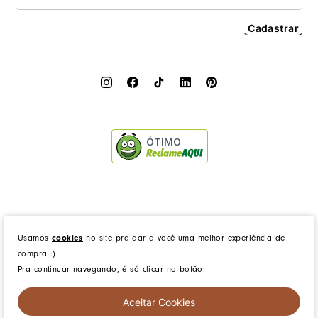
Cadastrar
ÓTIMO
Dress to Clothing - Boutique LTDA | Rua Vereador Erany José da Silva, 45B, Galpão 1, Caramujo,
Niterói/RJ. CEP: 24140-345 - CNPJ: 14.012.554/0046-15 - IE: 87335461
Usamos
cookies
no site pra dar a você uma melhor experiência de
compra :)
Pra continuar navegando, é só clicar no botão:
created by
CommerceGrowth
| powered by
VTEX
Aceitar Cookies