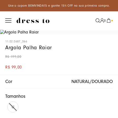
cupom BEMVINDA15 e ganhe 15% OFF na sua primeira compra.
Apro
0
11.02.0687_066
Argola Palha Raiar
R$
199
,
00
R$
99
,
00
Cor
NATURAL/DOURADO
Tamanhos
U