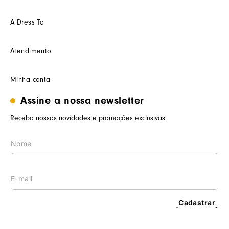
A Dress To
Quem somos
Atendimento
Futuro
Seja um Franquedo
Fale conosco
Minha conta
Seja um(a) cliente multimarca
Como trocar
Seja um(a) consultor(a)
Termos de uso
Assine a nossa newsletter
Minha conta
Trabalhe conosco
Segurança e privacidade
Meus pedidos
Receba nossas novidades e promoções exclusivas
Nossas lojas
Prazos de entrega
Wishlist
Procon RJ
LGPD
Cashback
Cadastrar