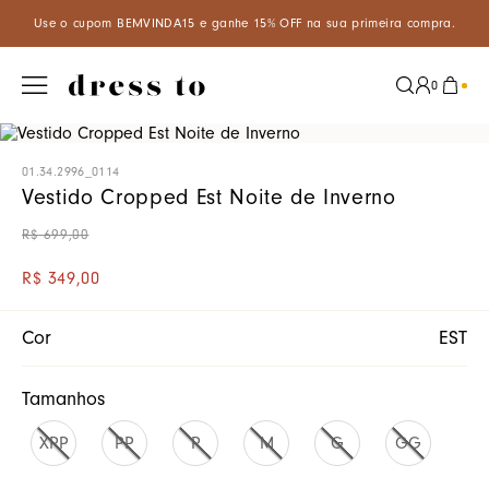
A15 e ganhe 15% OFF na sua primeira compra.
Aproveite um descon
0
01.34.2996_0114
Vestido Cropped Est Noite de Inverno
R$
699
,
00
R$
349
,
00
Cor
EST
Tamanhos
XPP
PP
P
M
G
GG