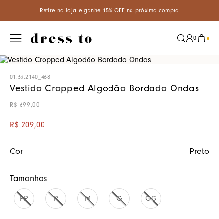
na loja e ganhe 15% OFF na próxima compra
Use o cupom BEM
0
01.33.2140_468
Vestido Cropped Algodão Bordado Ondas
R$
699
,
00
R$
209
,
00
Cor
Preto
Tamanhos
PP
P
M
G
GG