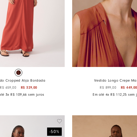
Cores Do Brasil
ido Cropped Alça Bordada
Vestido Longo Crepe Ma
R$
329
,
00
R$
449
,
0
R$
659
,
00
R$
899
,
00
até
3
x
R$
109
,
66
sem juros
Em até
4
x
R$
112
,
25
sem j
-
50
%