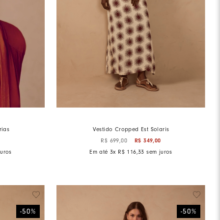
rias
Vestido Cropped Est Solaris
0
R$
349
,
00
R$
699
,
00
uros
Em até
3
x
R$
116
,
33
sem juros
-
50
%
-
50
%