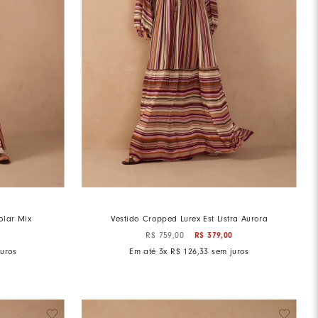
olar Mix
Vestido Cropped Lurex Est Listra Aurora
0
R$
379
,
00
R$
759
,
00
uros
Em até
3
x
R$
126
,
33
sem juros