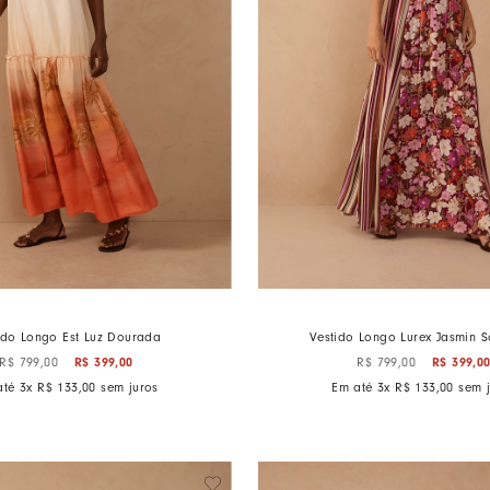
ido Longo Est Luz Dourada
Vestido Longo Lurex Jasmin S
R$
399
,
00
R$
399
,
0
R$
799
,
00
R$
799
,
00
até
3
x
R$
133
,
00
sem juros
Em até
3
x
R$
133
,
00
sem j