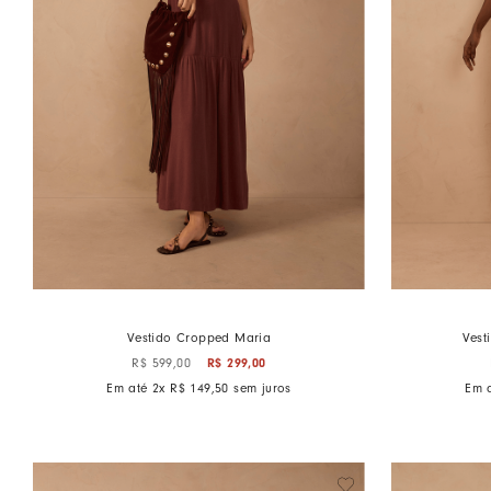
Vestido Cropped Maria
Vest
R$
299
,
00
R$
599
,
00
Em até
2
x
R$
149
,
50
sem juros
Em 