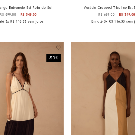
ongo Entremeio Est Rota do Sol
Vestido Cropeed Tricoline Est
R$
349
,
00
R$
349
,
0
R$
699
,
00
R$
699
,
00
até
3
x
R$
116
,
33
sem juros
Em até
3
x
R$
116
,
33
sem j
-
50
%