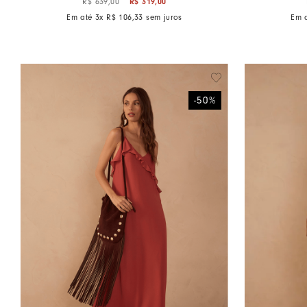
R$
319
,
00
R$
639
,
00
Em até
3
x
R$
106
,
33
sem juros
Em 
-
50
%