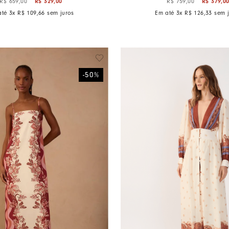
R$
329
,
00
R$
379
,
0
R$
659
,
00
R$
759
,
00
até
3
x
R$
109
,
66
sem juros
Em até
3
x
R$
126
,
33
sem j
-
50
%