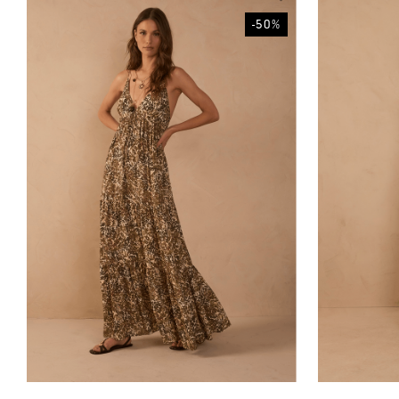
-
50
%