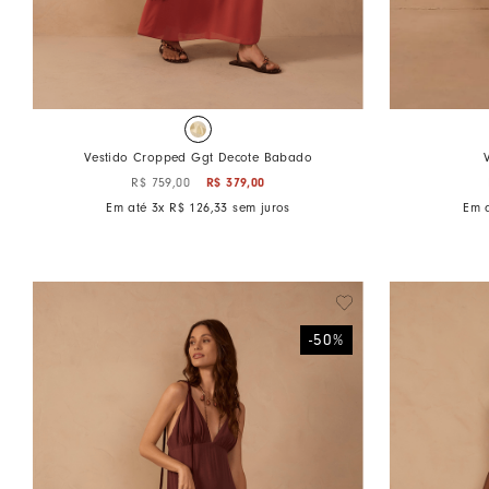
Vestido Cropped Ggt Decote Babado
R$
379
,
00
R$
759
,
00
Em até
3
x
R$
126
,
33
sem juros
Em 
-
50
%