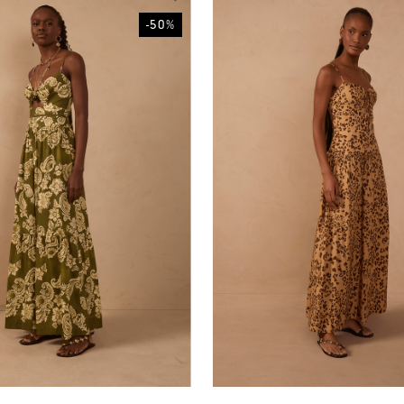
-
50
%