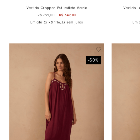
Vestido Cropped Est Instinto Verde
Vestido L
R$
349
,
00
R$
699
,
00
Em até
3
x
R$
116
,
33
sem juros
Em 
-
50
%