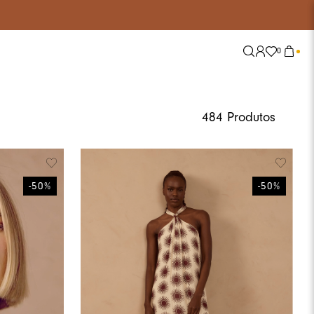
0
Explore
Tendências
484
Produtos
Nossas Redes
Alfaiataria
Conjuntos
Jeans
-
50
%
-
50
%
Lisos
Tricot
Tule