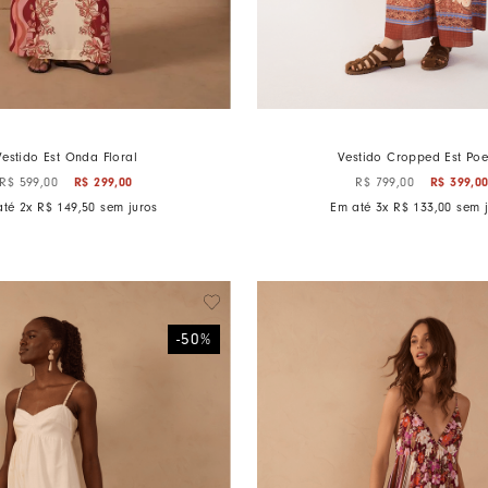
Vestido Est Onda Floral
Vestido Cropped Est Po
R$
299
,
00
R$
399
,
0
R$
599
,
00
R$
799
,
00
até
2
x
R$
149
,
50
sem juros
Em até
3
x
R$
133
,
00
sem j
-
50
%