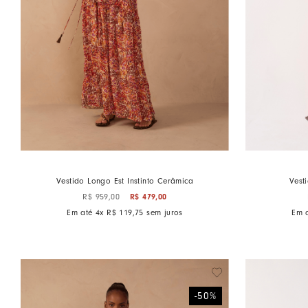
Ver Tudo
Jeans
Ver Tudo
Vestido Longo Est Instinto Cerâmica
Vest
R$
479
,
00
R$
959
,
00
Em até
4
x
R$
119
,
75
sem juros
Em 
-
50
%