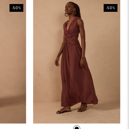
-
50
%
-
50
%