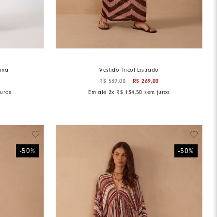
ema
Vestido Tricot Listrado
0
R$
269
,
00
R$
539
,
00
uros
Em até
2
x
R$
134
,
50
sem juros
-
50
%
-
50
%