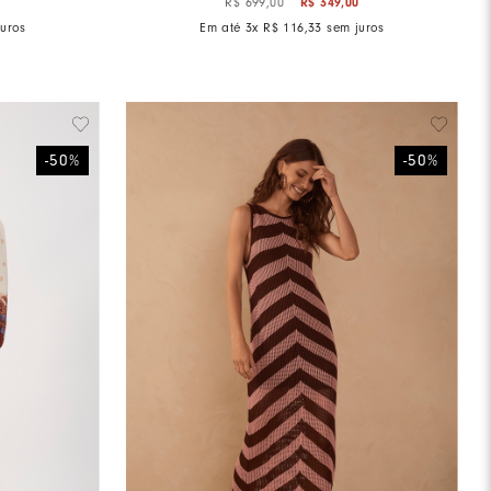
0
R$
349
,
00
R$
699
,
00
uros
Em até
3
x
R$
116
,
33
sem juros
-
50
%
-
50
%