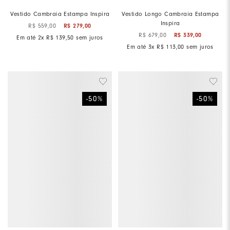
Vestido Cambraia Estampa Inspira
Vestido Longo Cambraia Estampa
Inspira
R$
559
,
00
R$
279
,
00
R$
679
,
00
R$
339
,
00
Em até
2
x
R$
139
,
50
sem juros
Em até
3
x
R$
113
,
00
sem juros
-
50
%
-
50
%