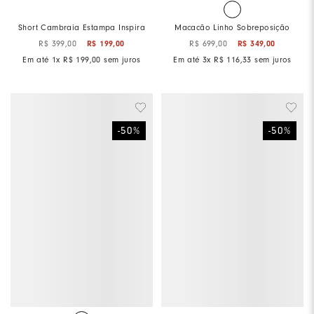
Short Cambraia Estampa Inspira
Macacão Linho Sobreposição
R$
399
,
00
R$
199
,
00
R$
699
,
00
R$
349
,
00
Em até
1
x
R$
199
,
00
sem juros
Em até
3
x
R$
116
,
33
sem juros
-
50
%
-
50
%