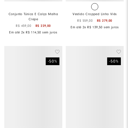
Conjunto Túnica E Calça Malha
Vestido Cropped Linho Viés
Crepe
R$
559
,
00
R$
279
,
00
R$
459
,
00
R$
229
,
00
Em até
2
x
R$
139
,
50
sem juros
Em até
2
x
R$
114
,
50
sem juros
-
50
%
-
50
%