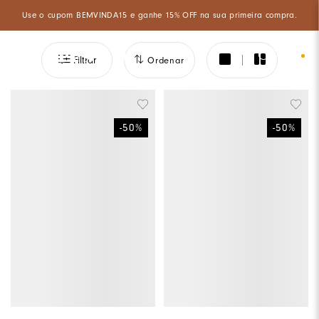
Aproveite um desconto especial de 5% ao pagar com PIX à vista!
0
Filtrar
Ordenar
-
50
%
-
50
%