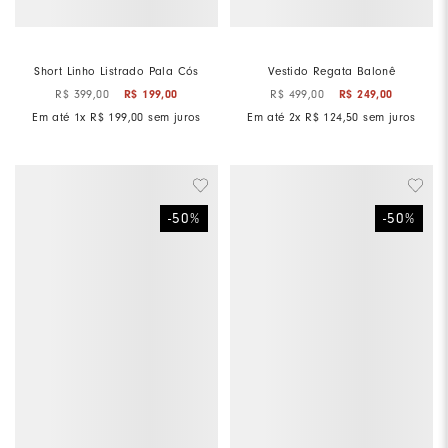
Short Linho Listrado Pala Cós
Vestido Regata Balonê
R$
399
,
00
R$
199
,
00
R$
499
,
00
R$
249
,
00
Em até
1
x
R$
199
,
00
sem juros
Em até
2
x
R$
124
,
50
sem juros
-
50
%
-
50
%