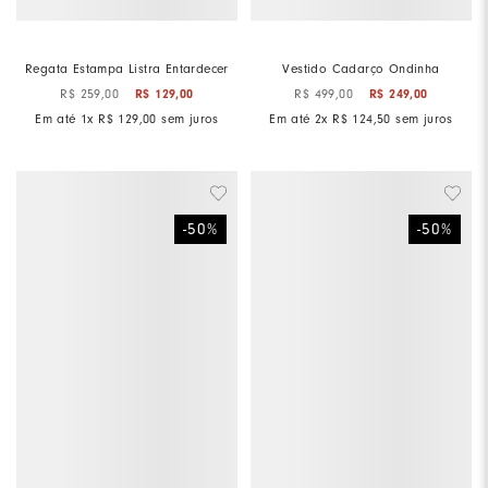
Regata Estampa Listra Entardecer
Vestido Cadarço Ondinha
R$
259
,
00
R$
129
,
00
R$
499
,
00
R$
249
,
00
Em até
1
x
R$
129
,
00
sem juros
Em até
2
x
R$
124
,
50
sem juros
-
50
%
-
50
%