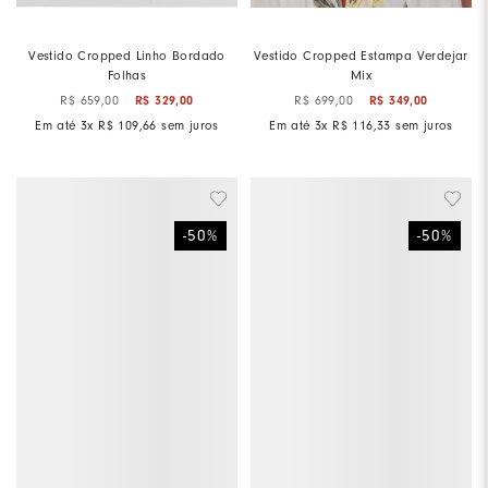
Vestido Cropped Linho Bordado
Vestido Cropped Estampa Verdejar
Folhas
Mix
R$
659
,
00
R$
329
,
00
R$
699
,
00
R$
349
,
00
Em até
3
x
R$
109
,
66
sem juros
Em até
3
x
R$
116
,
33
sem juros
-
50
%
-
50
%