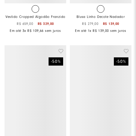
Vestido Cropped Algodão Franzido
Blusa Linho Decote Nadador
R$
659
,
00
R$
329
,
00
R$
279
,
00
R$
139
,
00
Em até
3
x
R$
109
,
66
sem juros
Em até
1
x
R$
139
,
00
sem juros
-
50
%
-
50
%