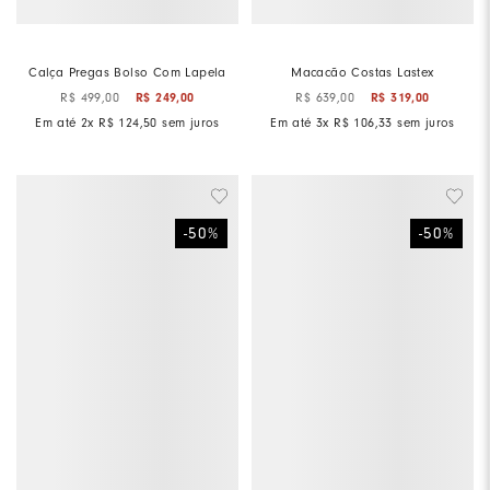
Calça Pregas Bolso Com Lapela
Macacão Costas Lastex
R$
499
,
00
R$
249
,
00
R$
639
,
00
R$
319
,
00
Em até
2
x
R$
124
,
50
sem juros
Em até
3
x
R$
106
,
33
sem juros
-
50
%
-
50
%