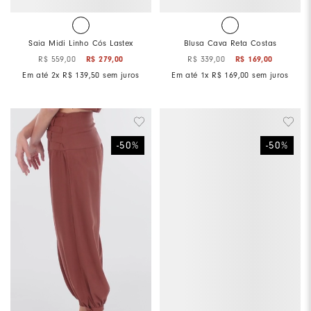
Saia Midi Linho Cós Lastex
Blusa Cava Reta Costas
R$
559
,
00
R$
279
,
00
R$
339
,
00
R$
169
,
00
Em até
2
x
R$
139
,
50
sem juros
Em até
1
x
R$
169
,
00
sem juros
-
50
%
-
50
%