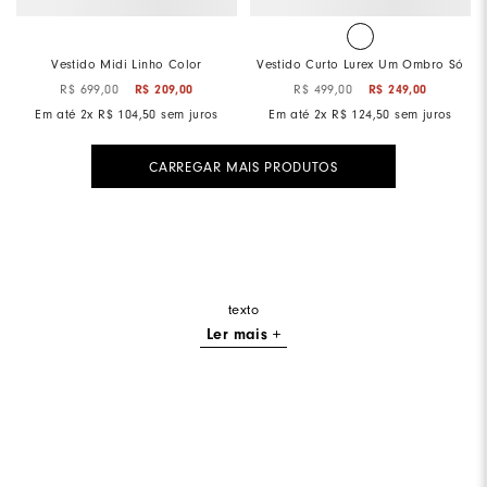
Vestido Midi Linho Color
Vestido Curto Lurex Um Ombro Só
R$
699
,
00
R$
209
,
00
R$
499
,
00
R$
249
,
00
Em até
2
x
R$
104
,
50
sem juros
Em até
2
x
R$
124
,
50
sem juros
texto
Ler mais +