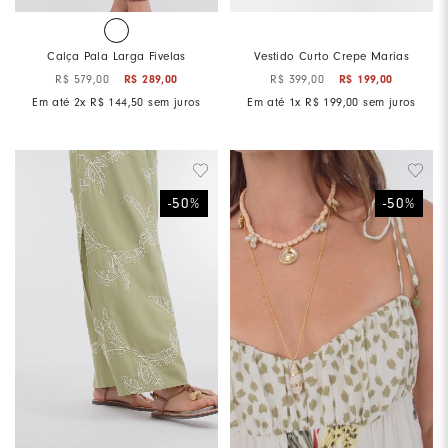
Calça Pala Larga Fivelas
Vestido Curto Crepe Marias
R$
579
,
00
R$
289
,
00
R$
399
,
00
R$
199
,
00
Em até
2
x
R$
144
,
50
sem juros
Em até
1
x
R$
199
,
00
sem juros
-
50
%
-
50
%