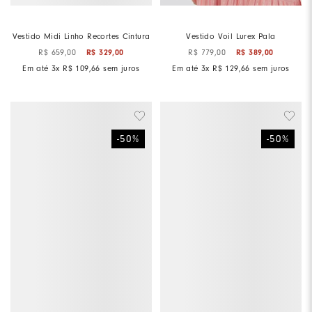
Vestido Midi Linho Recortes Cintura
Vestido Voil Lurex Pala
R$
659
,
00
R$
329
,
00
R$
779
,
00
R$
389
,
00
Em até
3
x
R$
109
,
66
sem juros
Em até
3
x
R$
129
,
66
sem juros
-
50
%
-
50
%