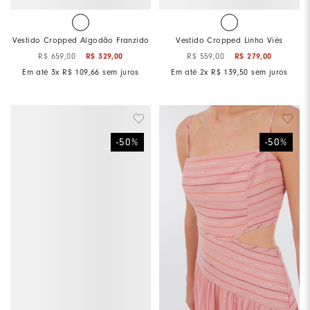
Vestido Cropped Algodão Franzido
Vestido Cropped Linho Viés
R$
659
,
00
R$
329
,
00
R$
559
,
00
R$
279
,
00
Em até
3
x
R$
109
,
66
sem juros
Em até
2
x
R$
139
,
50
sem juros
-
50
%
-
50
%