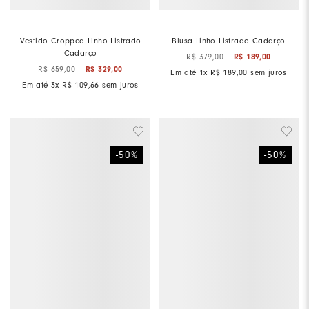
Vestido Cropped Linho Listrado
Blusa Linho Listrado Cadarço
Cadarço
R$
379
,
00
R$
189
,
00
R$
659
,
00
R$
329
,
00
Em até
1
x
R$
189
,
00
sem juros
Em até
3
x
R$
109
,
66
sem juros
-
50
%
-
50
%