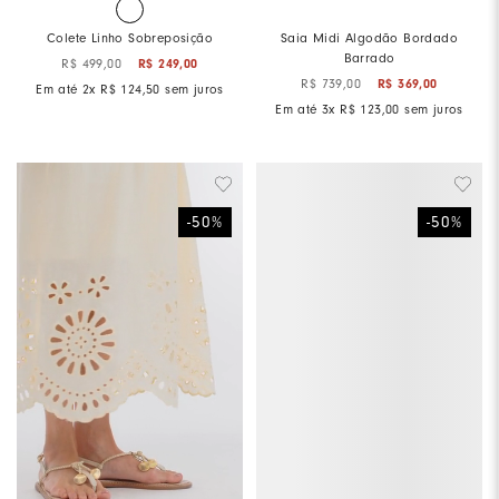
Colete Linho Sobreposição
Saia Midi Algodão Bordado
Barrado
R$
499
,
00
R$
249
,
00
R$
739
,
00
R$
369
,
00
Em até
2
x
R$
124
,
50
sem juros
Em até
3
x
R$
123
,
00
sem juros
-
50
%
-
50
%