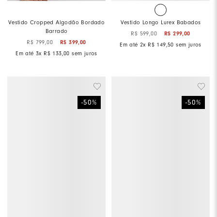
Vestido Cropped Algodão Bordado
Vestido Longo Lurex Babados
Barrado
R$
599
,
00
R$
299
,
00
R$
799
,
00
R$
399
,
00
Em até
2
x
R$
149
,
50
sem juros
Em até
3
x
R$
133
,
00
sem juros
-
50
%
-
50
%