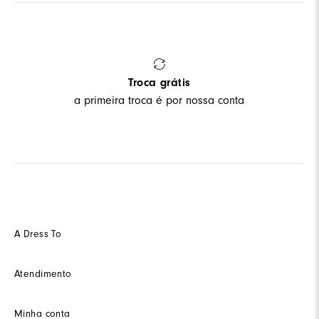
Troca grátis
a primeira troca é por nossa conta
A Dress To
Quem somos
Atendimento
Futuro
Seja um Franquedo
Fale conosco
Minha conta
Seja um(a) cliente multimarca