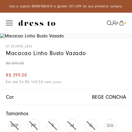
cupom BEMVINDA15 e ganhe 15% OFF na sua primeira compra.
Apro
0
07.23.0978_2352
Macacao Linho Busto Vazado
R$
599
,
00
R$
299
,
00
Em até
2
x
R$
149
,
50
sem juros
Cor
BEGE CONCHA
Tamanhos
XPP
PP
P
M
G
GG