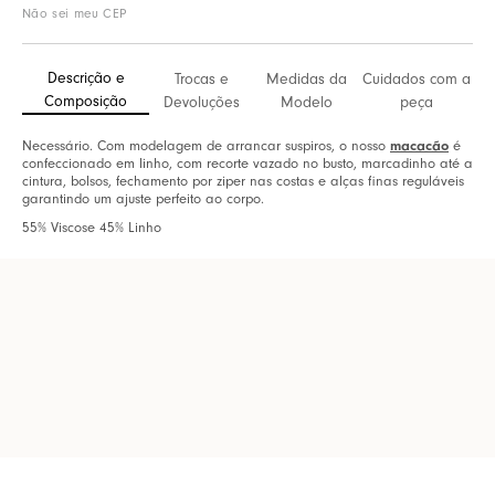
Não sei meu CEP
Descrição e
Trocas e
Medidas da
Cuidados com a
Composição
Devoluções
Modelo
peça
Necessário. Com modelagem de arrancar suspiros, o nosso
macacão
é
confeccionado em linho, com recorte vazado no busto, marcadinho até a
cintura, bolsos, fechamento por ziper nas costas e alças finas reguláveis
garantindo um ajuste perfeito ao corpo.
55% Viscose 45% Linho