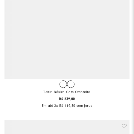
T-shirt Básica Com Ombreira
R$
239
,
00
Em até
2
x
R$
119
,
50
sem juros