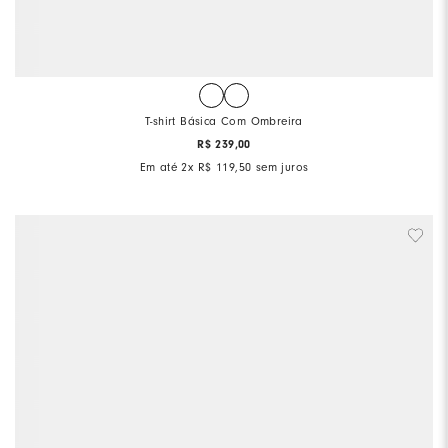
T-shirt Básica Com Ombreira
R$
239
,
00
Em até
2
x
R$
119
,
50
sem juros