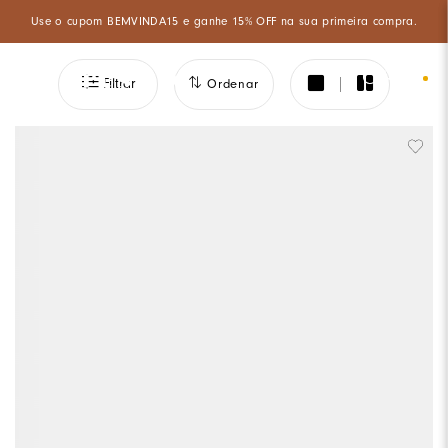
Aproveite um desconto especial de 5% ao pagar com PIX à vista!
0
Filtrar
Ordenar