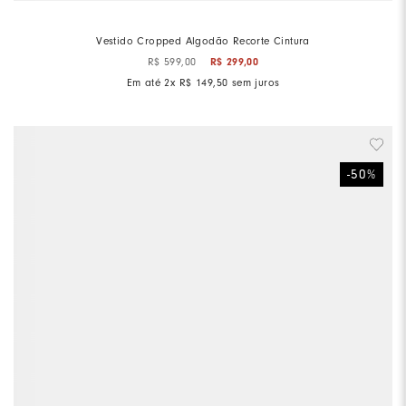
Vestido Cropped Algodão Recorte Cintura
R$
299
,
00
R$
599
,
00
Em até
2
x
R$
149
,
50
sem juros
-
50
%