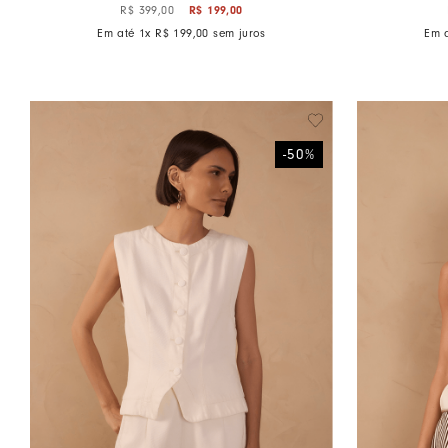
R$
199
,
00
R$
399
,
00
Em até
1
x
R$
199
,
00
sem juros
Em 
-
50
%