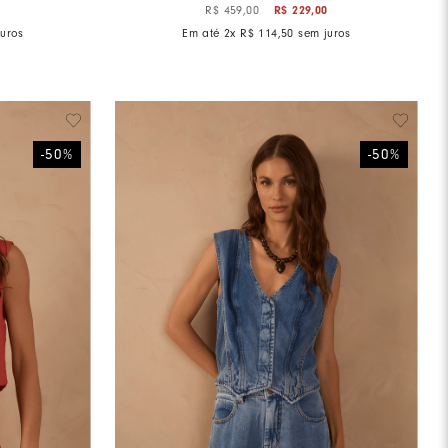
0
R$
229
,
00
R$
459
,
00
uros
Em até
2
x
R$
114
,
50
sem juros
-
50
%
-
50
%