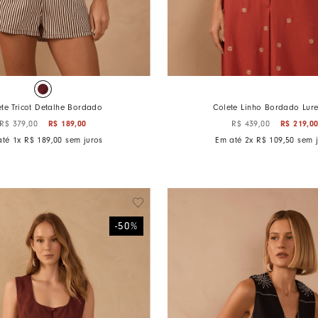
te Tricot Detalhe Bordado
Colete Linho Bordado Lure
R$
189
,
00
R$
219
,
0
R$
379
,
00
R$
439
,
00
até
1
x
R$
189
,
00
sem juros
Em até
2
x
R$
109
,
50
sem j
-
50
%