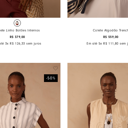
ete Linho Botões Internos
Colete Algodão Trenc
R$
379
,
00
R$
559
,
00
até
3
x
R$
126
,
33
sem juros
Em até
5
x
R$
111
,
80
sem j
-
50
%