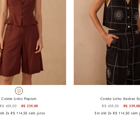
Colete Linho Peplum
Colete Linho Xadrez S
R$
229
,
00
R$
229
,
0
R$
459
,
00
R$
459
,
00
até
2
x
R$
114
,
50
sem juros
Em até
2
x
R$
114
,
50
sem j