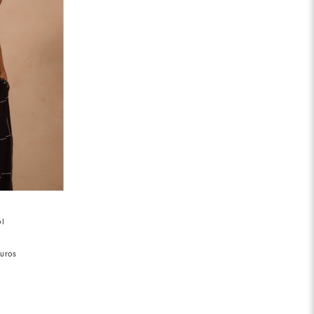
ol
0
uros