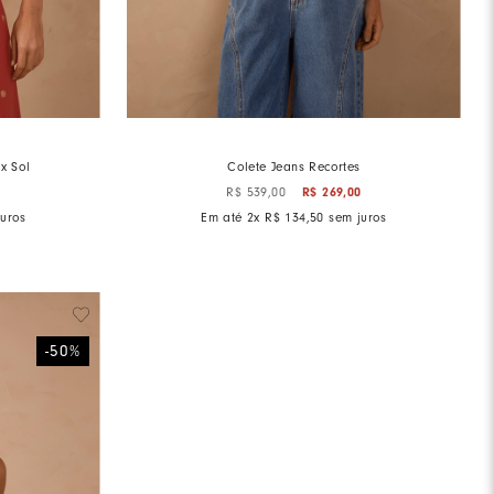
x Sol
Colete Jeans Recortes
0
R$
269
,
00
R$
539
,
00
uros
Em até
2
x
R$
134
,
50
sem juros
-
50
%