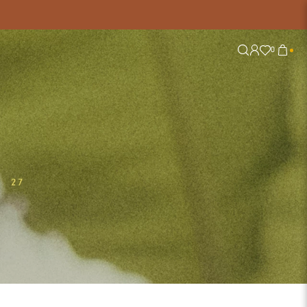
0
Explore
Tendências
Nossas Redes
Alfaiataria
Conjuntos
Jeans
Lisos
Tricot
Tule