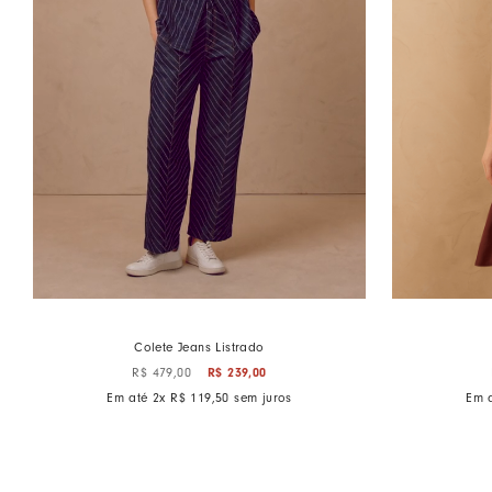
Colete Jeans Listrado
R$
239
,
00
R$
479
,
00
Em até
2
x
R$
119
,
50
sem juros
Em 