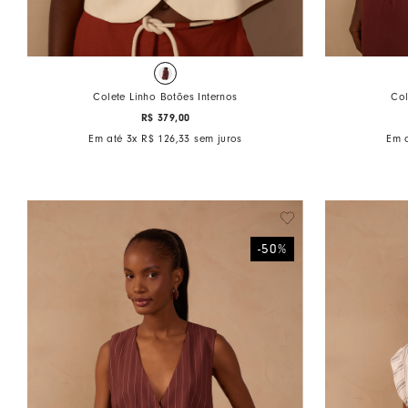
Colete Linho Botões Internos
Col
R$
379
,
00
Em até
3
x
R$
126
,
33
sem juros
Em 
-
50
%