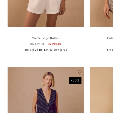
Colete Sarja Botões
Cole
R$
269
,
00
R$
539
,
00
Em até
2
x
R$
134
,
50
sem juros
Em 
-
50
%