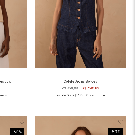
ordado
Colete Jeans Botões
0
R$
249
,
00
R$
499
,
00
uros
Em até
2
x
R$
124
,
50
sem juros
-
50
%
-
50
%