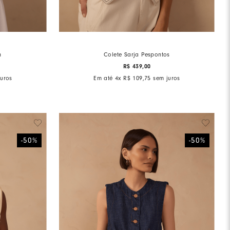
h
Colete Sarja Pespontos
R$
439
,
00
uros
Em até
4
x
R$
109
,
75
sem juros
-
50
%
-
50
%