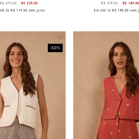
R$
239
,
00
R$
189
,
0
R$
479
,
00
R$
379
,
00
até
2
x
R$
119
,
50
sem juros
Em até
1
x
R$
189
,
00
sem j
-
50
%