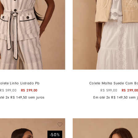
olete Linho Listrado Pb
Colete Malha Suede Com B
R$
299
,
00
R$
299
,
0
R$
599
,
00
R$
599
,
00
até
2
x
R$
149
,
50
sem juros
Em até
2
x
R$
149
,
50
sem j
-
50
%