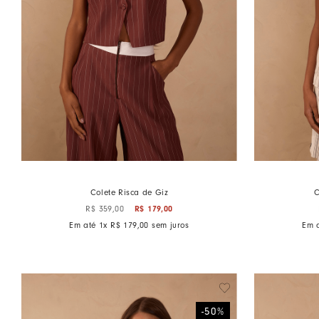
Colete Risca de Giz
C
R$
179
,
00
R$
359
,
00
Em até
1
x
R$
179
,
00
sem juros
Em 
-
50
%