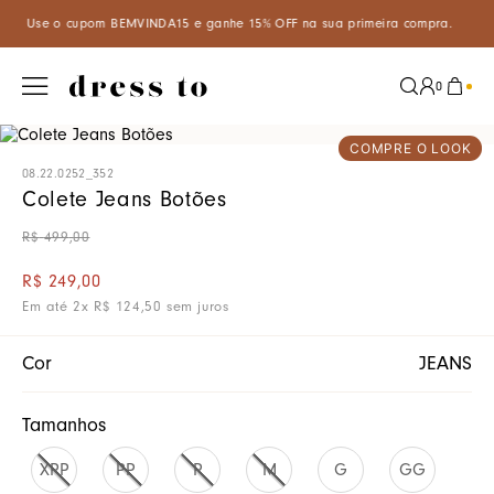
na sua primeira compra.
Aproveite um desconto especial de 5% ao 
0
COMPRE O LOOK
08.22.0252_352
Colete Jeans Botões
R$
499
,
00
R$
249
,
00
Em até
2
x
R$
124
,
50
sem juros
Cor
JEANS
Tamanhos
XPP
PP
P
M
G
GG