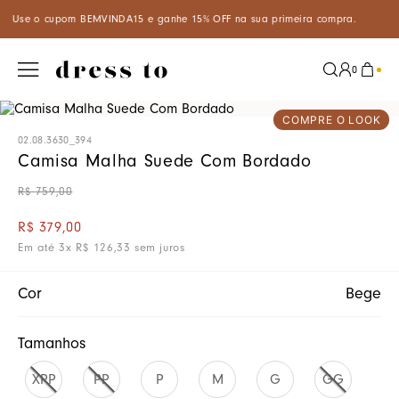
sua primeira compra.
Aproveite um desconto especial de 5% ao pag
0
COMPRE O LOOK
02.08.3630_394
Camisa Malha Suede Com Bordado
R$
759
,
00
R$
379
,
00
Em até
3
x
R$
126
,
33
sem juros
Cor
Bege
Tamanhos
XPP
PP
P
M
G
GG