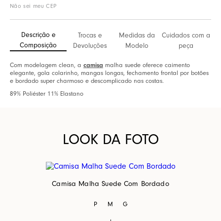
Não sei meu CEP
Descrição e
Trocas e
Medidas da
Cuidados com a
Composição
Devoluções
Modelo
peça
Com modelagem clean, a
camisa
malha suede oferece caimento
elegante, gola colarinho, mangas longas, fechamento frontal por botões
e bordado super charmoso e descomplicado nas costas.
89% Poliéster 11% Elastano
LOOK DA FOTO
Camisa Malha Suede Com Bordado
P
M
G