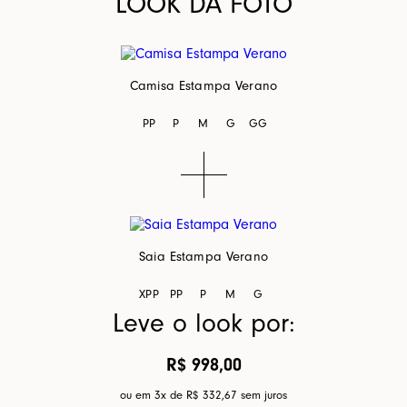
LOOK DA FOTO
Camisa Estampa Verano
PP
P
M
G
GG
Saia Estampa Verano
XPP
PP
P
M
G
Leve o look por:
R$ 998,00
ou em 3x de
R$ 332,67
sem juros