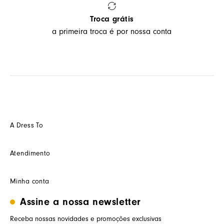
Troca grátis
a primeira troca é por nossa conta
A Dress To
Quem somos
Atendimento
Futuro
Seja um Franquedo
Fale conosco
Minha conta
Seja um(a) cliente multimarca
Como trocar
Seja um(a) consultor(a)
Termos de uso
Assine a nossa newsletter
Minha conta
Trabalhe conosco
Segurança e privacidade
Meus pedidos
Receba nossas novidades e promoções exclusivas
Nossas lojas
Prazos de entrega