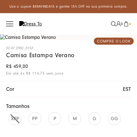
.
Aproveite um desconto especial de 5% ao pagar com PIX à vista!
0
COMPRE O LOOK
02.07.2902_0157
Camisa Estampa Verano
R$
459
,
00
Em até
4
x
R$
114
,
75
sem juros
Cor
EST
Tamanhos
XPP
PP
P
M
G
GG