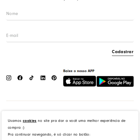
Procon RJ
LGPD
Cashback
Cadastrar
Dress to Clothing - Boutique LTDA | Rua Vereador Erany José da Silva, 45B, Galpão 1, Caramujo,
Niterói/RJ. CEP: 24140-345 - CNPJ: 14.012.554/0046-15 - IE: 87335461
cookies
Usamos
no site pra dar a você uma melhor experiência de
compra :)
Pra continuar navegando, é só clicar no botão:
created by
CommerceGrowth
| powered by
VTEX