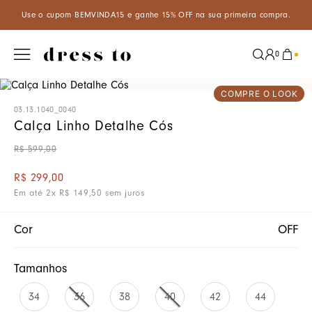
A15 e ganhe 15% OFF na sua primeira compra.
Aproveite um descon
0
COMPRE O LOOK
03.13.1040_0040
Calça Linho Detalhe Cós
R$
599
,
00
R$
299
,
00
Em até
2
x
R$
149
,
50
sem juros
Cor
OFF
Tamanhos
34
36
38
40
42
44