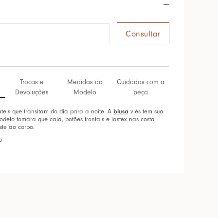
Trocas e
Medidas da
Cuidados com a
Devoluções
Modelo
peça
áteis que transitam do dia para a noite. A
blusa
viés tem sua
delo tomara que caia, botões frontais e lastex nas costa
ste ao corpo.
o