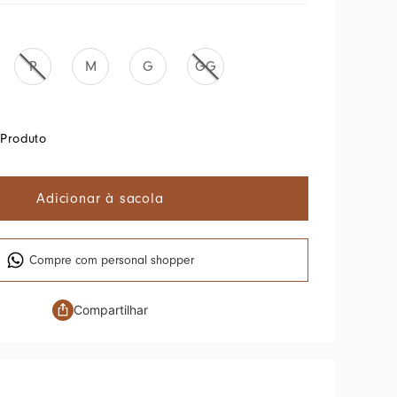
P
M
G
GG
Produto
Adicionar à sacola
Compre com personal shopper
Compartilhar