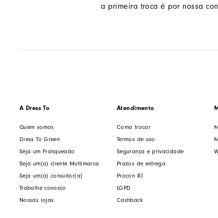
a primeira troca é por nossa con
A Dress To
Atendimento
M
Quem somos
Como trocar
M
Dress To Green
Termos de uso
M
Seja um Franqueado
Segurança e privacidade
W
Seja um(a) cliente Multimarca
Prazos de entrega
Seja um(a) consultor(a)
Procon RJ
Trabalhe conosco
LGPD
Nossas lojas
Cashback