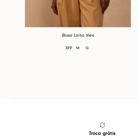
Blusa Linho Viés
XPP
M
G
Troca grátis