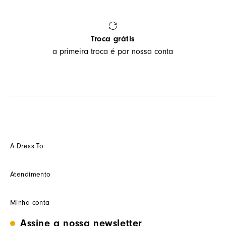
Troca grátis
a primeira troca é por nossa conta
A Dress To
Quem somos
Atendimento
Futuro
Seja um Franquedo
Fale conosco
Minha conta
Seja um(a) cliente multimarca
Como trocar
Seja um(a) consultor(a)
Termos de uso
Assine a nossa newsletter
Minha conta