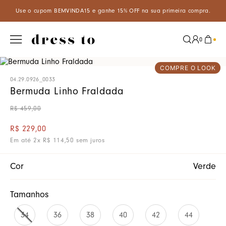
VINDA15 e ganhe 15% OFF na sua primeira compra.
Aproveite um d
0
COMPRE O LOOK
04.29.0926_0033
Bermuda Linho Fraldada
R$
459
,
00
R$
229
,
00
Em até
2
x
R$
114
,
50
sem juros
Cor
Verde
Tamanhos
34
36
38
40
42
44