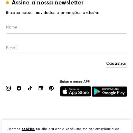
Assine a nossa newsletter
Trabalhe conosco
Segurança e privacidade
Meus pedidos
Nossas lojas
Prazos de entrega
Receba nossas novidades e promoções exclusivas
Wishlist
Procon RJ
LGPD
Cashback
Cadastrar
Dress to Clothing - Boutique LTDA | Rua Vereador Erany José da Silva, 45B, Galpão 1, Caramujo,
Niterói/RJ. CEP: 24140-345 - CNPJ: 14.012.554/0046-15 - IE: 87335461
cookies
Usamos
no site pra dar a você uma melhor experiência de