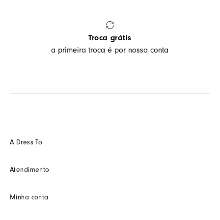
Troca grátis
a primeira troca é por nossa conta
A Dress To
Quem somos
Atendimento
Futuro
Seja um Franquedo
Fale conosco
Minha conta
Seja um(a) cliente multimarca
Como trocar
Seja um(a) consultor(a)
Termos de uso
Minha conta