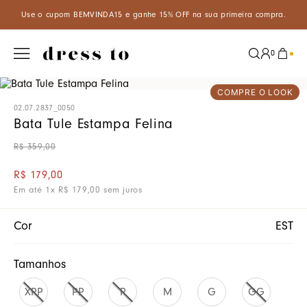
A15 e ganhe 15% OFF na sua primeira compra.
Aproveite um descon
0
COMPRE O LOOK
02.07.2837_0050
Bata Tule Estampa Felina
R$
359
,
00
R$
179
,
00
Em até
1
x
R$
179
,
00
sem juros
Cor
EST
Tamanhos
XPP
PP
P
M
G
GG