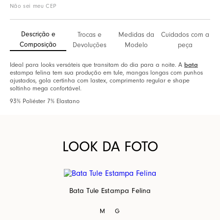
Não sei meu CEP
Descrição e
Trocas e
Medidas da
Cuidados com a
Composição
Devoluções
Modelo
peça
bata
Ideal para looks versáteis que transitam do dia para a noite. A
estampa felina tem sua produção em tule, mangas longas com punhos
ajustados, gola certinha com lastex, comprimento regular e shape
soltinho mega confortável.
93% Poliéster 7% Elastano
LOOK DA FOTO
Bata Tule Estampa Felina
M
G