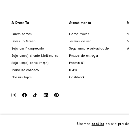
A Dress To
Atendimento
M
Quem somos
Como trocar
M
Dress To Green
Termos de uso
M
Seja um Franqueado
Segurança e privacidade
W
Seja um(a) cliente Multimarca
Prazos de entrega
Seja um(a) consultor(a)
Procon RJ
Trabalhe conosco
LGPD
Nossas lojas
Cashback
cookies
Usamos
no site pra d
Dress to Clothing - Boutique LTDA | Rua Vereador Erany José da Silva, 45B, Galpão 1, Caramujo, N