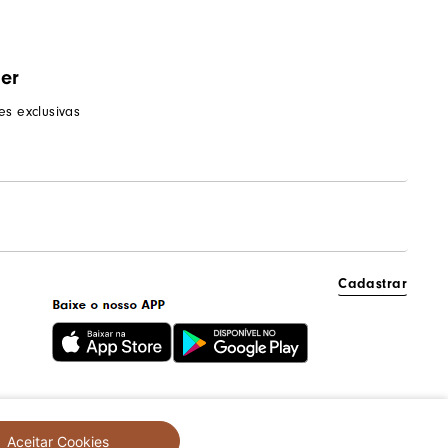
ter
s exclusivas
Cadastrar
Aceitar Cookies
created by
CommerceGrowth
| powered by
VTEX