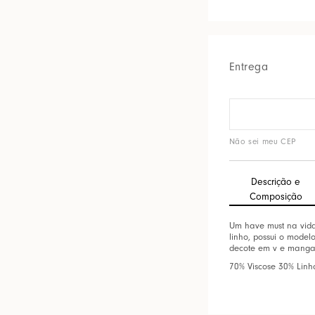
Entrega
Não sei meu CEP
Descrição e
Composição
Um have must na vida
linho, possui o mode
decote em v e mangas 
70% Viscose 30% Linh