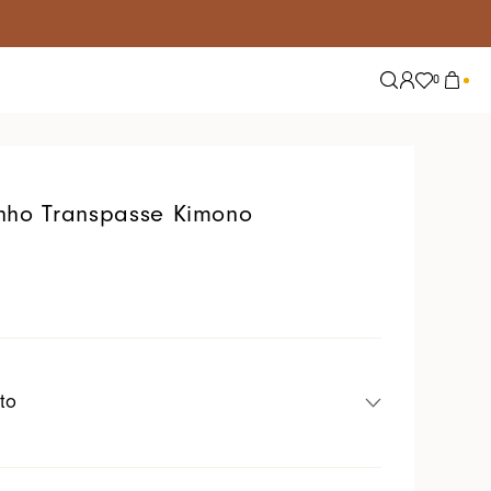
0
Explore
Tendências
Nossas Redes
Alfaiataria
nho Transpasse Kimono
Conjuntos
Jeans
Lisos
Tricot
Tule
to