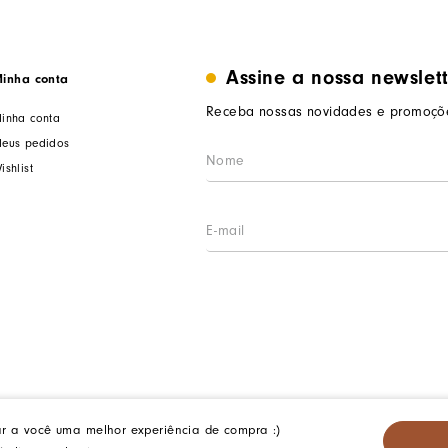
Assine a nossa newslet
inha conta
Receba nossas novidades e promoçõe
inha conta
eus pedidos
ishlist
ar a você uma melhor experiência de compra :)
iterói/RJ. CEP: 24140-345 - CNPJ: 14.012.554/0046-15 - IE: 87335461