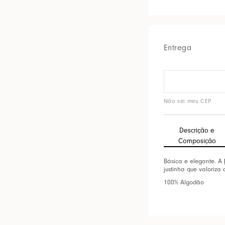
Entrega
Não sei meu CEP
Descrição e
Composição
Básica e elegante. A
justinha que valoriza
100% Algodão