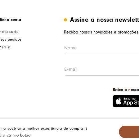
Assine a nossa newslet
inha conta
inha conta
Receba nossas novidades e promoções 
eus pedidos
ishlist
ar a você uma melhor experiência de compra :)
iterói/RJ. CEP: 24140-345 - CNPJ: 14.012.554/0046-15 - IE: 87335461
 clicar no botão: