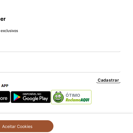
ter
exclusivas
Cadastrar
ÓTIMO
Aceitar Cookies
created by
CommerceGrowth
| powered by
VTEX