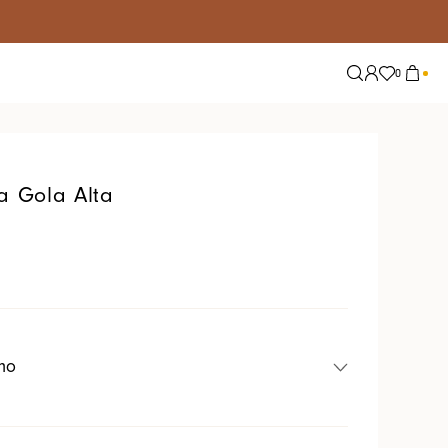
0
Explore
Tendências
Nossas Redes
Alfaiataria
a Gola Alta
Conjuntos
Jeans
Lisos
Tricot
Tule
ho