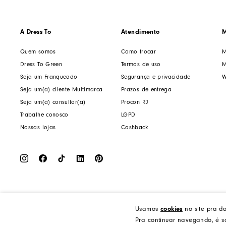
A Dress To
Atendimento
M
Quem somos
Como trocar
M
Dress To Green
Termos de uso
M
Seja um Franqueado
Segurança e privacidade
W
Seja um(a) cliente Multimarca
Prazos de entrega
Seja um(a) consultor(a)
Procon RJ
Trabalhe conosco
LGPD
Nossas lojas
Cashback
Usamos
cookies
no site pra d
Dress to Clothing - Boutique LTDA | Rua Vereador Erany José da Silva, 45B, Galpão 1, Caramujo, N
Pra continuar navegando, é só