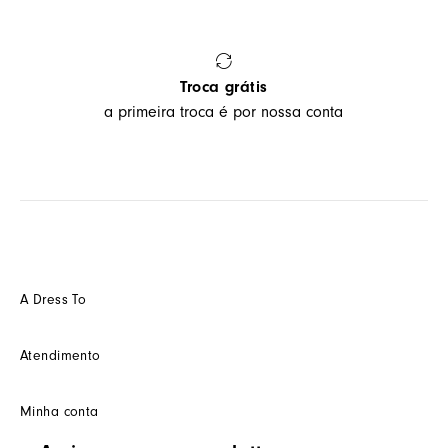
Troca grátis
a primeira troca é por nossa conta
A Dress To
Quem somos
Atendimento
Futuro
Seja um Franquedo
Fale conosco
Minha conta
Seja um(a) cliente multimarca
Como trocar
Seja um(a) consultor(a)
Termos de uso