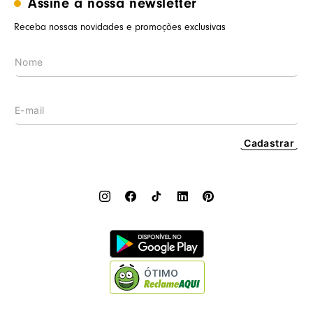
Assine a nossa newsletter
Minha conta
Trabalhe conosco
Segurança e privacidade
Meus pedidos
Receba nossas novidades e promoções exclusivas
Nossas lojas
Prazos de entrega
Wishlist
Procon RJ
LGPD
Cashback
Cadastrar
ÓTIMO