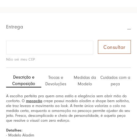
Entrega
Não sei meu CEP
Descrição e
Trocas e
Medidas da
Cuidados com a
Composição
Devoluções
Modelo
peça
A escolha perfeita pra quem ama estilo e elegância sem abrir mão do
conforto. O
macacão
crepe possui modelo aladim e shape bem soltinho,
ele traz leveza e movimento ao look. A frente única valoriza o colo na
medida certa, enquanto a amarração no pescoço permite ajustar do seu
jeito. Fresco, descomplicado e cheio de personalidade, é aquela peça
que resolve o visual com zero esforço.
Detalhes:
- Modelo Aladim