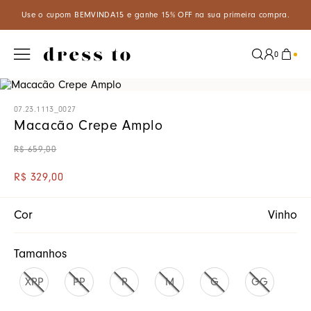
m BEMVINDA15 e ganhe 15% OFF na sua primeira compra.
Aproveite
0
07.23.1113_0027
Macacão Crepe Amplo
R$
659
,
00
R$
329
,
00
Cor
Vinho
Tamanhos
XPP
PP
P
M
G
GG