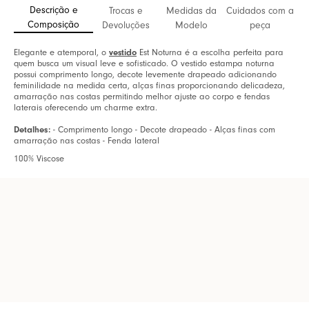
Descrição e
Trocas e
Medidas da
Cuidados com a
Composição
Devoluções
Modelo
peça
Elegante e atemporal, o
vestido
Est Noturna é a escolha perfeita para
quem busca um visual leve e sofisticado. O vestido estampa noturna
possui comprimento longo, decote levemente drapeado adicionando
feminilidade na medida certa, alças finas proporcionando delicadeza,
amarração nas costas permitindo melhor ajuste ao corpo e fendas
laterais oferecendo um charme extra.
Detalhes:
- Comprimento longo - Decote drapeado - Alças finas com
amarração nas costas - Fenda lateral
100% Viscose