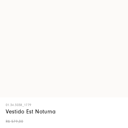
01.34.3038_1779
Vestido Est Noturna
R$
579
,
00