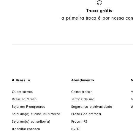
Troca grátis
a primeira troca é por nossa con
A Dress To
Atendimento
M
Quem somos
Como trocar
M
Dress To Green
Termos de uso
M
Seja um Franqueado
Segurança e privacidade
W
Seja um(a) cliente Multimarca
Prazos de entrega
Seja um(a) consultor(a)
Procon RJ
Trabalhe conosco
LGPD