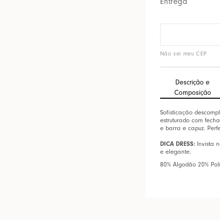
Entrega
Não sei meu CEP
Descrição e
Composição
Sofisticação descomp
estruturado com fech
e barra e capuz. Perf
DICA DRESS:
Invista 
e elegante.
80% Algodão 20% Poli