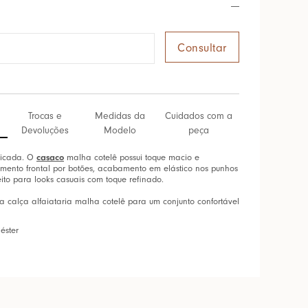
Trocas e
Medidas da
Cuidados com a
Devoluções
Modelo
peça
licada. O
casaco
malha cotelê possui toque macio e
amento frontal por botões, acabamento em elástico nos punhos
eito para looks casuais com toque refinado.
na calça alfaiataria malha cotelê para um conjunto confortável
éster