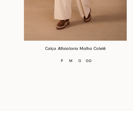
Calça Alfaiataria Malha Cotelê
P
M
G
GG