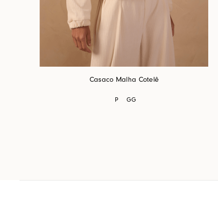
Casaco Malha Cotelê
P
GG