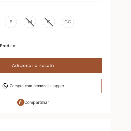
P
M
G
GG
Produto
Adicionar à sacola
Compre com personal shopper
Compartilhar