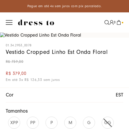
Pague em até 4x sem juros com pix parcelado.
0
01.34.2953_0078
Vestido Cropped Linho Est Onda Floral
R$
759
,
00
R$
379
,
00
Em até
3
x
R$
126
,
33
sem juros
Cor
EST
Tamanhos
XPP
PP
P
M
G
GG