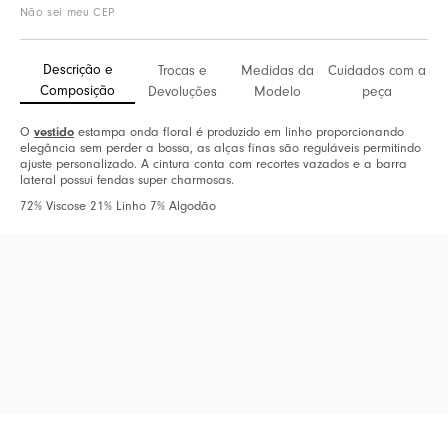
Não sei meu CEP
Descrição e
Trocas e
Medidas da
Cuidados com a
Composição
Devoluções
Modelo
peça
vestido
O
estampa onda floral é produzido em linho proporcionando
elegância sem perder a bossa, as alças finas são reguláveis permitindo
ajuste personalizado. A cintura conta com recortes vazados e a barra
lateral possui fendas super charmosas.
72% Viscose 21% Linho 7% Algodão