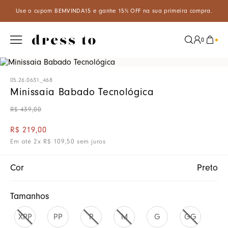
 o cupom BEMVINDA15 e ganhe 15% OFF na sua primeira compra.
A
0
05.26.0631_468
Minissaia Babado Tecnológica
R$
439
,
00
R$
219
,
00
Em até
2
x
R$
109
,
50
sem juros
Cor
Preto
Tamanhos
XPP
PP
P
M
G
GG