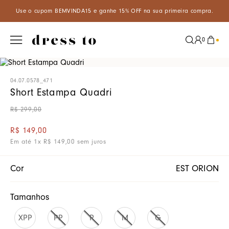
cupom BEMVINDA15 e ganhe 15% OFF na sua primeira compra.
Apro
0
04.07.0578_471
Short Estampa Quadri
R$
299
,
00
R$
149
,
00
Em até
1
x
R$
149
,
00
sem juros
Cor
EST ORION
Tamanhos
XPP
PP
P
M
G