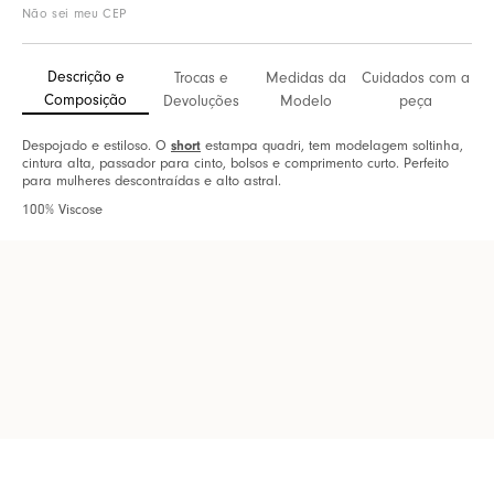
Não sei meu CEP
Descrição e
Trocas e
Medidas da
Cuidados com a
Composição
Devoluções
Modelo
peça
short
Despojado e estiloso. O
estampa quadri, tem modelagem soltinha,
cintura alta, passador para cinto, bolsos e comprimento curto. Perfeito
para mulheres descontraídas e alto astral.
100% Viscose